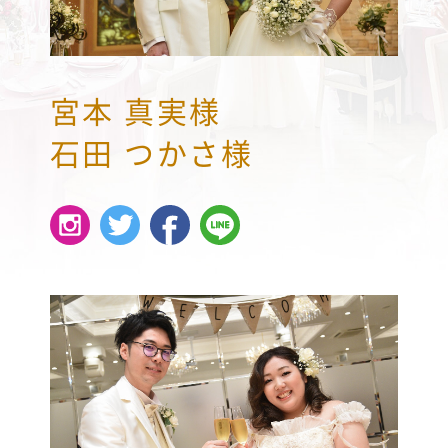
宮本 真実様
石田 つかさ様