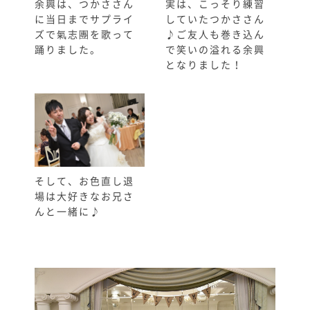
余興は、つかささん
実は、こっそり練習
に当日までサプライ
していたつかささん
ズで氣志團を歌って
♪ご友人も巻き込ん
踊りました。
で笑いの溢れる余興
となりました！
そして、お色直し退
場は大好きなお兄さ
んと一緒に♪