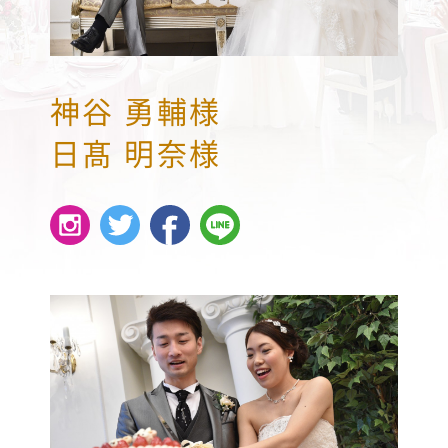
神谷 勇輔様
日髙 明奈様