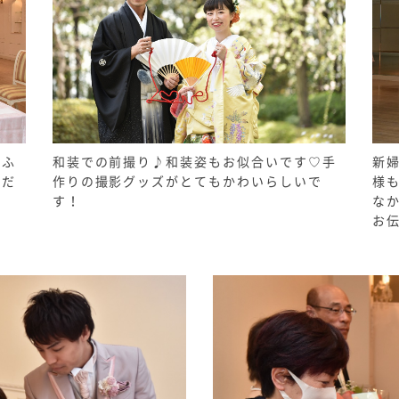
おふ
和装での前撮り♪和装姿もお似合いです♡手
新
くだ
作りの撮影グッズがとてもかわいらしいで
様
す！
な
お