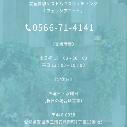
完全貸切ゲストハウスウェディング
「フェリシアコート」
0566-71-4141
《営業時間》
土日祝 10：00～20：00
平日 12：00～19：00
《定休日》
火曜日・水曜日
（祝日の場合は営業）
〒446-0058
愛知県安城市三河安城南町1丁目13番地5