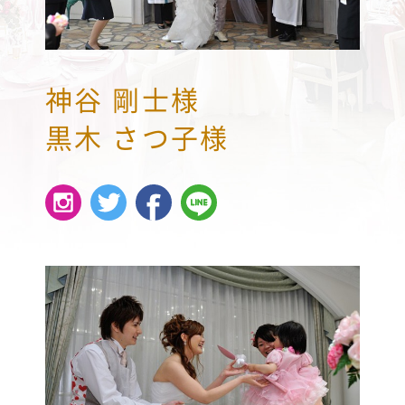
神谷 剛士様
黒木 さつ子様